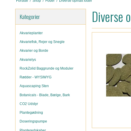
Forside
/
Shop
/
Foder
/
Diverse opmålt foder
Diverse 
Kategorier
Akvarieplanter
Akvariefisk, Rejer og Snegle
Akvarier og Borde
Akvarielys
RockZolid Baggrunde og Moduler
Rødder - WYSIWYG
Aquascaping Sten
Botanicals - Blade, Bælge, Bark
CO2 Udstyr
Plantegødning
Doseringspumpe
Planteredskaber