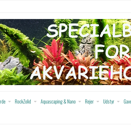
orde
RockZolid
Aquascaping & Nano
Rejer
Udstyr
Gav