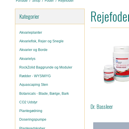
Forside
/
Shop
/
Foder
/
Rejefoder
Rejefode
Kategorier
Akvarieplanter
Akvariefisk, Rejer og Snegle
Akvarier og Borde
Akvarielys
RockZolid Baggrunde og Moduler
Rødder - WYSIWYG
Aquascaping Sten
Botanicals - Blade, Bælge, Bark
CO2 Udstyr
Dr. Bassleer
Plantegødning
Doseringspumpe
Planteredskaber