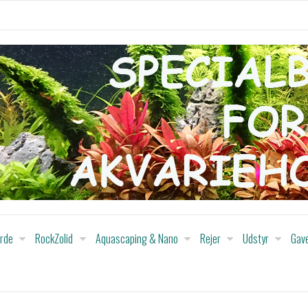
orde
RockZolid
Aquascaping & Nano
Rejer
Udstyr
Gav