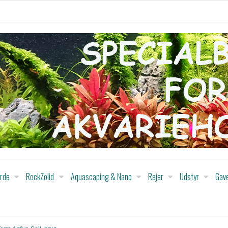
orde
RockZolid
Aquascaping & Nano
Rejer
Udstyr
Gav