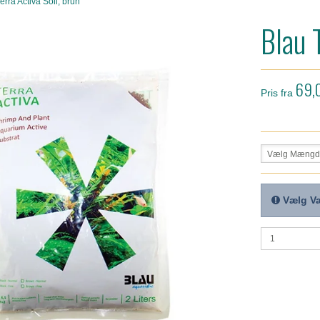
erra Activa Soil, brun
Blau 
69,
Pris fra
Vælg Mængd
Vælg Va