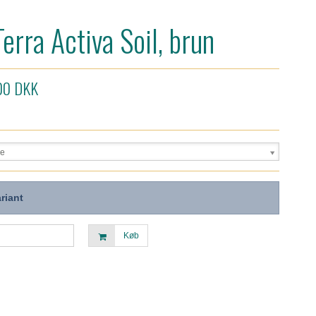
Terra Activa Soil, brun
00 DKK
e
riant
Køb