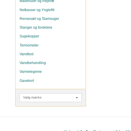
Mallehuler og Rejerør
Netkasser og Ynglefilt
Rensesæt og Slamsuger
Slanger og fordelere
Sugekopper
Termometer
Vandtest
Vandbehandling
Varmelegeme
Gavekort