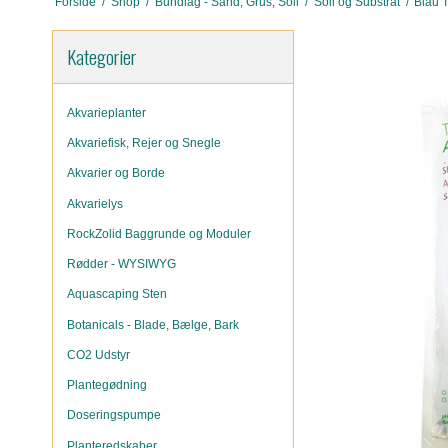
Forside
/
Shop
/
Bundlag - Sand, Grus, Soil
/
Soil og Substrat
/
Blau T
Kategorier
Akvarieplanter
Akvariefisk, Rejer og Snegle
Akvarier og Borde
Akvarielys
RockZolid Baggrunde og Moduler
Rødder - WYSIWYG
Aquascaping Sten
Botanicals - Blade, Bælge, Bark
CO2 Udstyr
Plantegødning
Doseringspumpe
Planteredskaber