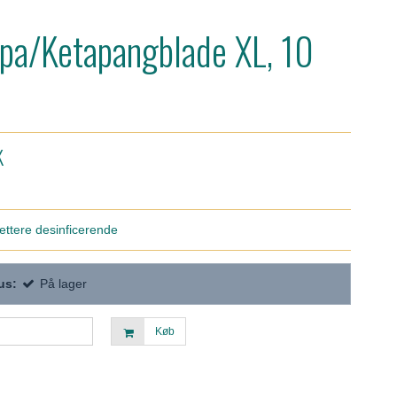
pa/Ketapangblade XL, 10
K
ettere desinficerende
us:
På lager
Køb