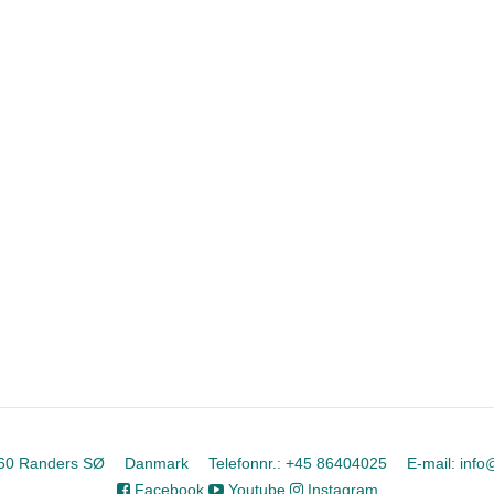
60 Randers SØ
Danmark
Telefonnr.
:
+45 86404025
E-mail
:
info
Facebook
Youtube
Instagram