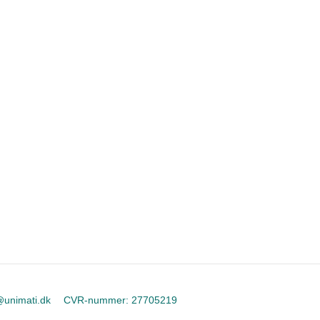
@unimati.dk
CVR-nummer
:
27705219