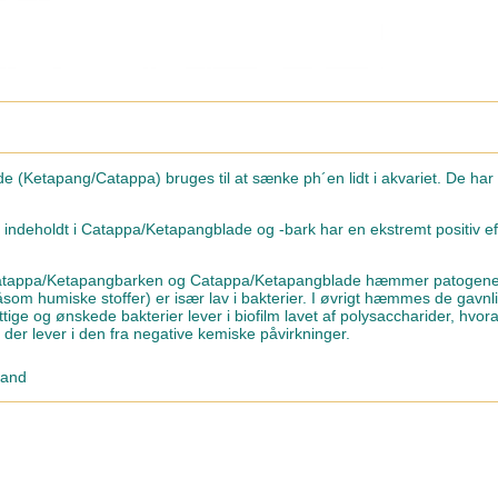
e (Ketapang/Catappa) bruges til at sænke ph´en lidt i akvariet. De har 
 indeholdt i Catappa/Ketapangblade og -bark har en ekstremt positiv ef
tappa/Ketapangbarken og Catappa/Ketapangblade hæmmer patogene bak
som humiske stoffer) er især lav i bakterier. I øvrigt hæmmes de gavnlige
nyttige og ønskede bakterier lever i biofilm lavet af polysaccharider, hv
 der lever i den fra negative kemiske påvirkninger.
vand