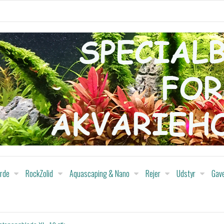
orde
RockZolid
Aquascaping & Nano
Rejer
Udstyr
Gav