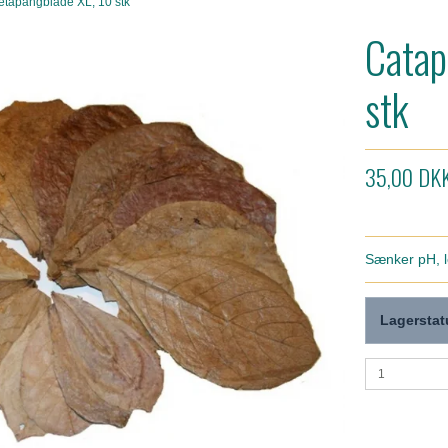
tapangblade XL, 10 stk
Catap
stk
35,00 DK
Sænker pH, l
Lagerstat