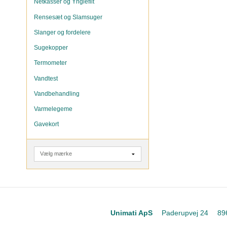
Netkasser og Ynglefilt
Rensesæt og Slamsuger
Slanger og fordelere
Sugekopper
Termometer
Vandtest
Vandbehandling
Varmelegeme
Gavekort
Unimati ApS
Paderupvej 24
89