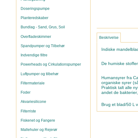
Doseringspumpe
Planteredskaber
Bundlag - Sand, Grus, Soil
Overfladeskimmer
Beskrivelse
Spandpumper og Tilbehør
Indiske mandelblad
Indvendige filtre
De humiske stoffer
Powerheads og Cirkulationspumper
Luftpumper og tilbehør
Humansyrer fra Ca
organiske syrer (så
Filtermateriale
Praktisk talt alle 
andet de bakterier,
Foder
Akvariesilicone
Brug et blad/50 L 
Filterriste
Fiskenet og Fangere
Mallehuler og Rejerør