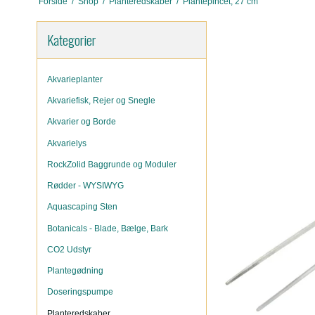
Forside
/
Shop
/
Planteredskaber
/
Plantepincet, 27 cm
Kategorier
Akvarieplanter
Akvariefisk, Rejer og Snegle
Akvarier og Borde
Akvarielys
RockZolid Baggrunde og Moduler
Rødder - WYSIWYG
Aquascaping Sten
Botanicals - Blade, Bælge, Bark
CO2 Udstyr
Plantegødning
Doseringspumpe
Planteredskaber