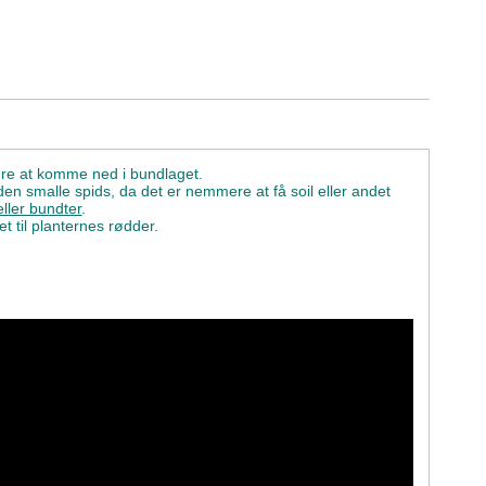
ere at komme ned i bundlaget.
 den smalle spids, da det er nemmere at få soil eller andet
eller bundter
.
t til planternes rødder.