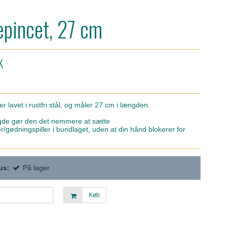
epincet, 27 cm
K
er lavet i rustfri stål, og måler 27 cm i længden.
gde gør den det nemmere at sætte
r/gødningspiller i bundlaget, uden at din hånd blokerer for
us:
På lager
Køb