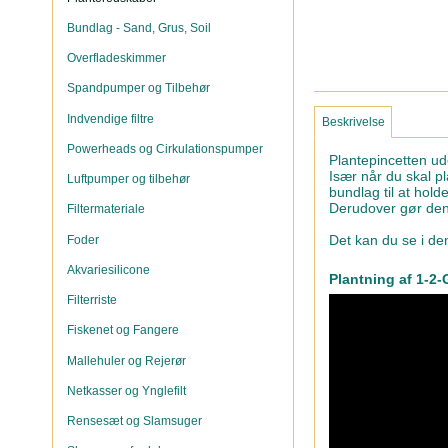
Bundlag - Sand, Grus, Soil
Overfladeskimmer
Spandpumper og Tilbehør
Indvendige filtre
Beskrivelse
Powerheads og Cirkulationspumper
Plantepincetten u
Især når du skal p
Luftpumper og tilbehør
bundlag til at hol
Derudover gør de
Filtermateriale
Det kan du se i de
Foder
Akvariesilicone
Plantning af 1-2-
Filterriste
Fiskenet og Fangere
Mallehuler og Rejerør
Netkasser og Ynglefilt
Rensesæt og Slamsuger