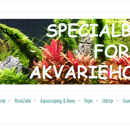
orde
RockZolid
Aquascaping & Nano
Rejer
Udstyr
Gav