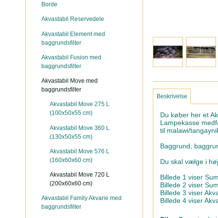
Borde
Akvastabil Reservedele
Akvastabil Element med
baggrundsfilter
Akvastabil Fusion med
baggrundsfilter
Akvastabil Move med
baggrundsfilter
Beskrivelse
Akvastabil Move 275 L
(100x50x55 cm)
Du køber her et A
Lampekasse medfølg
Akvastabil Move 360 L
til malawi/tangayni
(130x50x55 cm)
Baggrund, baggrund
Akvastabil Move 576 L
(160x60x60 cm)
Du skal vælge i hø
Akvastabil Move 720 L
Billede 1 viser S
(200x60x60 cm)
Billede 2 viser Su
Billede 3 viser Ak
Akvastabil Family Akvarie med
Billede 4 viser Ak
baggrundsfilter