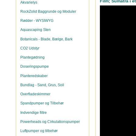
Film; Sumatra i e
Akvarielys
RockZolid Baggrunde og Moduler
Rødder - WYSIWYG
Aquascaping Sten
Botanicals - Blade, Bælge, Bark
CO2 Udstyr
Plantegødning
Doseringspumpe
Planteredskaber
Bundlag - Sand, Grus, Soil
Overfladeskimmer
Spandpumper og Tilbehør
Indvendige filtre
Powerheads og Cirkulationspumper
Luftpumper og tilbehør