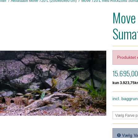
lter
/
Akvastabil Move 720 L (200x60x60 cm)
/
Move 720 L med RockZolid Suma
Move 
Sumat
Produktet 
15.695,0
incl. baggrun
Vælg Farve 
Vælg Va