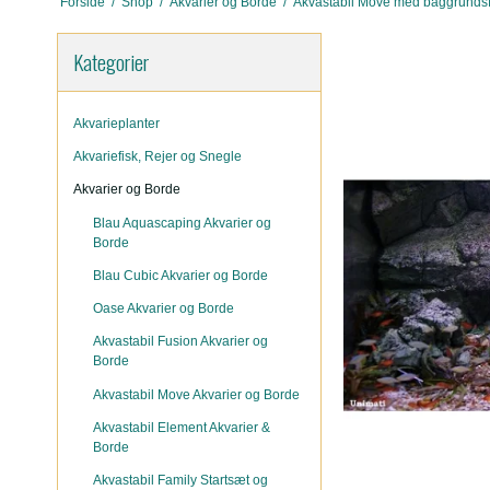
Forside
/
Shop
/
Akvarier og Borde
/
Akvastabil Move med baggrundsfi
Kategorier
Akvarieplanter
Akvariefisk, Rejer og Snegle
Akvarier og Borde
Blau Aquascaping Akvarier og
Borde
Blau Cubic Akvarier og Borde
Oase Akvarier og Borde
Akvastabil Fusion Akvarier og
Borde
Akvastabil Move Akvarier og Borde
Akvastabil Element Akvarier &
Borde
Akvastabil Family Startsæt og