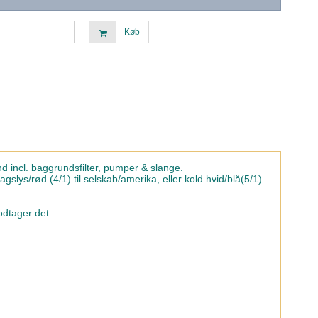
Køb
 incl. baggrundsfilter, pumper & slange.
lys/rød (4/1) til selskab/amerika, eller kold hvid/blå(5/1)
odtager det.