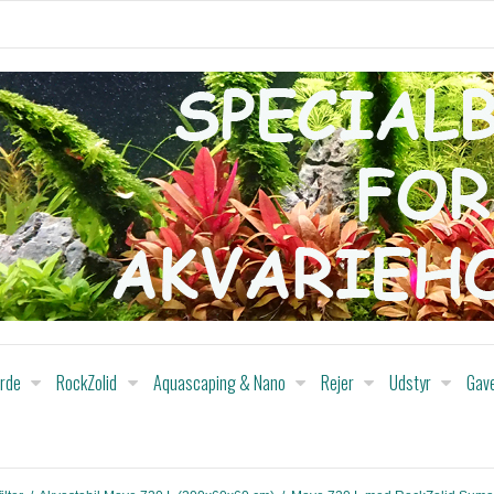
orde
RockZolid
Aquascaping & Nano
Rejer
Udstyr
Gav