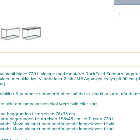
kvastabil Move 720 L akvarie med monteret RockZolid Sumatra baggrund
er, men ikke lys. Vi anbefaler 2 stk JMB Aqualight ledlys på 90 cm (dags
ka).
sfilter & pumper er monteret af os, så det er klar til at køre, når du m
jre side om lampekassen skal være hvid eller sort.
umba baggrunden i størrelsen 78x38 cm.
matra baggrunden i størrelsen 198x48 cm i et Fusion 720 L
vastabil Move akvariet med medfølgende lampekasse i hvid.
vastabil Move akvariet med medfølgende lampekasse i sort.