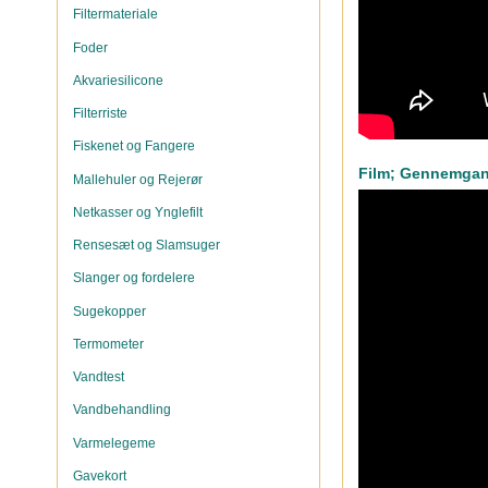
Filtermateriale
Foder
Akvariesilicone
Filterriste
Fiskenet og Fangere
Film; Gennemgang
Mallehuler og Rejerør
Netkasser og Ynglefilt
Rensesæt og Slamsuger
Slanger og fordelere
Sugekopper
Termometer
Vandtest
Vandbehandling
Varmelegeme
Gavekort