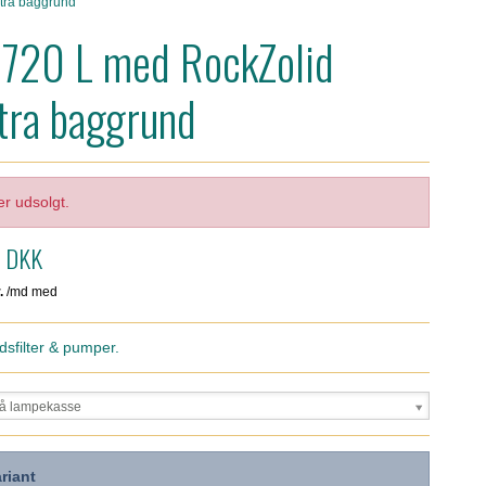
tra baggrund
720 L med RockZolid
ra baggrund
er udsolgt.
0 DKK
dsfilter & pumper.
på lampekasse
riant