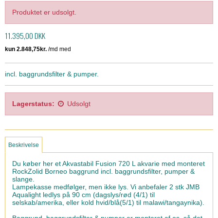
Produktet er udsolgt.
11.395,00 DKK
incl. baggrundsfilter & pumper.
Lagerstatus:
Udsolgt
Beskrivelse
Du køber her et Akvastabil Fusion 720 L akvarie med monteret
RockZolid Borneo baggrund incl. baggrundsfilter, pumper &
slange.
Lampekasse medfølger, men ikke lys. Vi anbefaler 2 stk JMB
Aqualight ledlys på 90 cm (dagslys/rød (4/1) til
selskab/amerika, eller kold hvid/blå(5/1) til malawi/tangaynika).
Baggrund, baggrundsfilter & pumper er monteret af os, så det