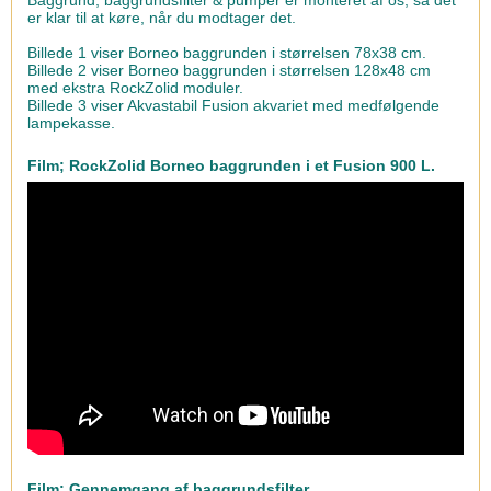
er klar til at køre, når du modtager det.
Billede 1 viser Borneo baggrunden i størrelsen 78x38 cm.
Billede 2 viser Borneo baggrunden i størrelsen 128x48 cm
med ekstra RockZolid moduler.
Billede 3 viser Akvastabil Fusion akvariet med medfølgende
lampekasse.
Film; RockZolid Borneo baggrunden i et Fusion 900 L.
Film; Gennemgang af baggrundsfilter.