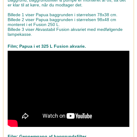
er klar til at køre, når du modtager det.
Billede 1 viser Papua baggrunden i størrelsen 78x38 cm.
Billede 2 viser Papua baggrunden i størrelsen 98x48 cm
monteret i et Fusion 250 L.
Billede 3 viser Akvastabil Fusion akvariet med medfølgende
lampekasse.
Film; Papua i et 325 L Fusion akvarie.
Film; Gennemgang af baggrundsfilter.