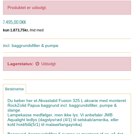
Produktet er udsolgt.
7.495,00 DKK
incl. baggrundsfilter & pumpe.
Lagerstatus:
Udsolgt
Beskrivelse
Du køber her et Akvastabil Fusion 325 L akvarie med monteret
RockZolid Papua baggrund incl. baggrundsfilter, pumpe &
slange.
Lampekasse medfølger, men ikke lys. Vi anbefaler JMB
Aqualight ledlys (dagslys/rød (4/1) til selskab/amerika, eller
kold hvid/blå(5/1) til malawi/tangaynika).
Baggrund, baggrundsfilter & pumpe er monteret af os, så det