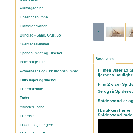
Plantegødning
Doseringspumpe
Planteredskaber
Bundlag - Sand, Grus, Soil
Overfladeskimmer
Spandpumper og Tilbehør
Beskrivelse
Indvendige filtre
Filmen viser 15 S
Powerheads og Cirkulationspumper
fjerner vi muligh
Luftpumper og tilbehør
Film 2 viser Spi
Filtermateriale
Se også
Spiderwo
Foder
Spiderwood er o
Akvariesilicone
I butikken har vi
Spiderwood rødde
Filterriste
Fiskenet og Fangere