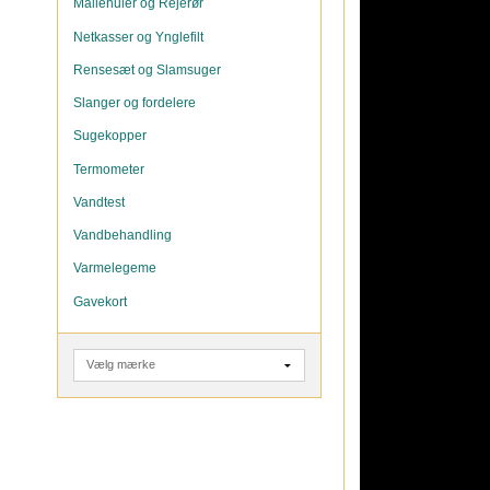
Mallehuler og Rejerør
Netkasser og Ynglefilt
Rensesæt og Slamsuger
Slanger og fordelere
Sugekopper
Termometer
Vandtest
Vandbehandling
Varmelegeme
Gavekort