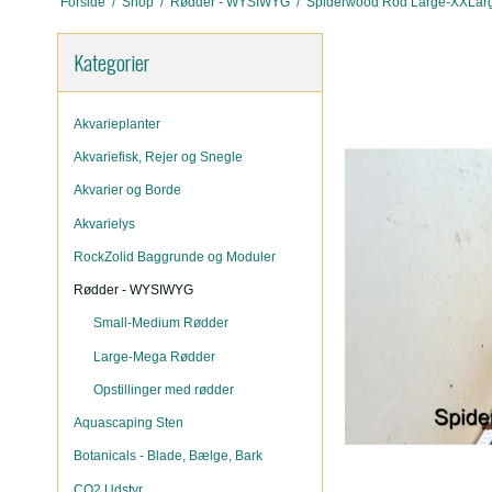
Forside
/
Shop
/
Rødder - WYSIWYG
/
Spiderwood Rod Large-XXLa
Kategorier
Akvarieplanter
Akvariefisk, Rejer og Snegle
Akvarier og Borde
Akvarielys
RockZolid Baggrunde og Moduler
Rødder - WYSIWYG
Small-Medium Rødder
Large-Mega Rødder
Opstillinger med rødder
Aquascaping Sten
Botanicals - Blade, Bælge, Bark
CO2 Udstyr