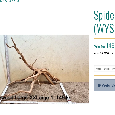
rge (WYSIWYG)
Spide
(WYS
149
Pris fra
Vælg Spider
Vælg Va