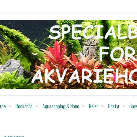
orde
RockZolid
Aquascaping & Nano
Rejer
Udstyr
Gav