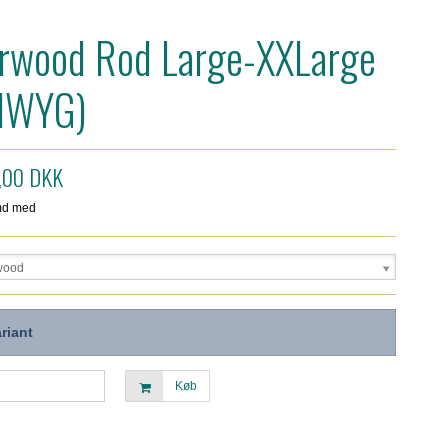
rwood Rod Large-XXLarge
IWYG)
,00 DKK
wood
riant
Køb