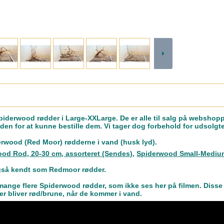
piderwood rødder i Large-XXLarge. De er alle til salg på webshoppe
eden for at kunne bestille dem. Vi tager dog forbehold for udsolgt
derwood (Red Moor) rødderne i vand (husk lyd).
od Rod, 20-30 cm, assorteret (Sendes)
,
Spiderwood Small-Mediu
gså kendt som Redmoor rødder.
 mange flere Spiderwood rødder, som ikke ses her på filmen. Disse e
r bliver rød/brune, når de kommer i vand.