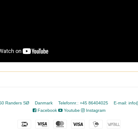
60 Randers SØ
Danmark
Telefonnr.
:
+45 86404025
E-mail
:
info
Facebook
Youtube
Instagram