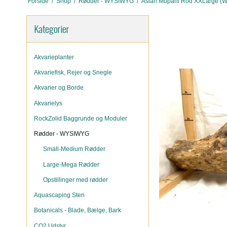
Forside
/
Shop
/
Rødder - WYSIWYG
/
Asian Mopani Rod XXLarge (
Kategorier
Akvarieplanter
Akvariefisk, Rejer og Snegle
Akvarier og Borde
Akvarielys
RockZolid Baggrunde og Moduler
Rødder - WYSIWYG
Small-Medium Rødder
Large-Mega Rødder
Opstillinger med rødder
Aquascaping Sten
Botanicals - Blade, Bælge, Bark
CO2 Udstyr