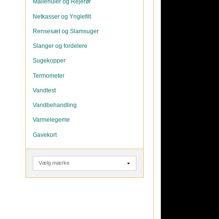
Mallehuler og Rejerør
Netkasser og Ynglefilt
Rensesæt og Slamsuger
Slanger og fordelere
Sugekopper
Termometer
Vandtest
Vandbehandling
Varmelegeme
Gavekort