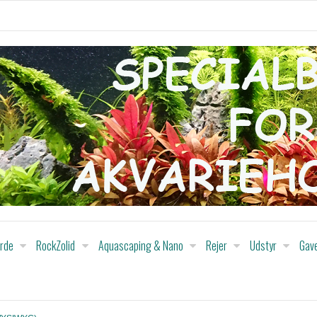
orde
RockZolid
Aquascaping & Nano
Rejer
Udstyr
Gav