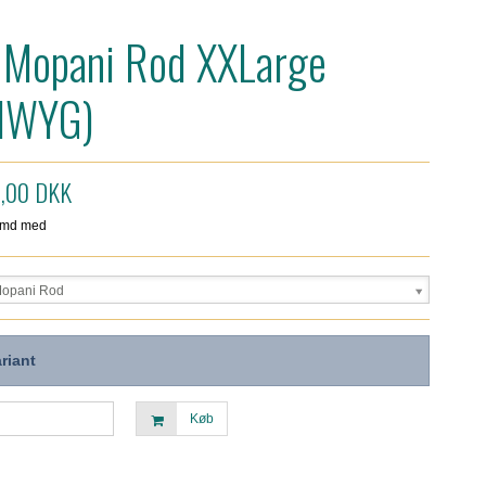
 Mopani Rod XXLarge
IWYG)
,00 DKK
Mopani Rod
riant
Køb