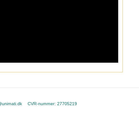
@unimati.dk
CVR-nummer
:
27705219