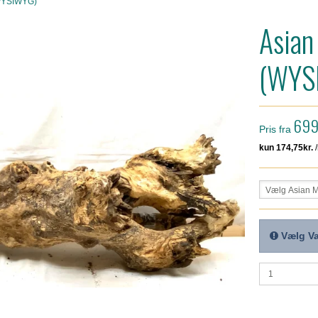
WYSIWYG)
Asian
(WYS
699
Pris fra
Vælg Asian 
Vælg Va