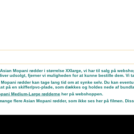
 Asian Mopani rødder i størrelse XXlarge, vi har til salg på websh
bliver udsolgt, fjerner vi muligheden for at kunne bestille dem. Vi 
 Mopani rødder kan tage lang tid om at synke selv. Du kan event
fast på en skiffer/pvc-plade, som dækkes og holdes nede af bundl
opani Medium-Large rødderne
her på webshoppen.
 mange flere Asian Mopani rødder, som ikke ses her på filmen. Disse