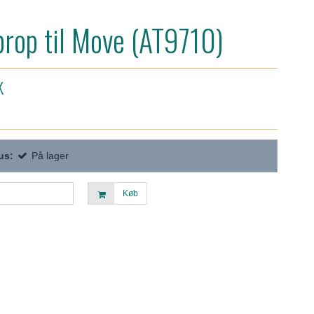
rop til Move (AT9710)
K
us:
På lager
Køb