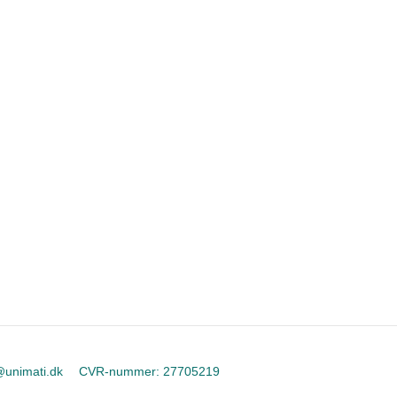
@unimati.dk
CVR-nummer
:
27705219