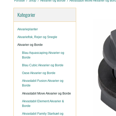
Forside
/
Shop
/
Akvarier og Borde
/
Akvastabil Move Akvarier og Bor
Kategorier
Akvarieplanter
Akvariefisk, Rejer og Snegle
Akvarier og Borde
Blau Aquascaping Akvarier og
Borde
Blau Cubic Akvarier og Borde
Oase Akvarier og Borde
Akvastabil Fusion Akvarier og
Borde
Akvastabil Move Akvarier og Borde
Akvastabil Element Akvarier &
Borde
Akvastabil Family Startsæt og