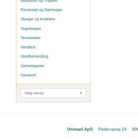
Netkasser og Ynglefilt
Rensesæt og Slamsuger
Slanger og fordelere
Sugekopper
Termometer
Vandtest
Vandbehandling
Varmelegeme
Gavekort
Unimati ApS
Paderupvej 24
89