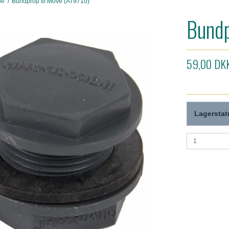
de
/
Bundprop til Move (AT9710)
Bundp
59,00 DK
Lagerstat