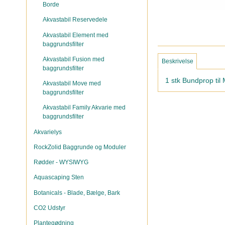
Borde
Akvastabil Reservedele
Akvastabil Element med
baggrundsfilter
Akvastabil Fusion med
Beskrivelse
baggrundsfilter
1 stk Bundprop til
Akvastabil Move med
baggrundsfilter
Akvastabil Family Akvarie med
baggrundsfilter
Akvarielys
RockZolid Baggrunde og Moduler
Rødder - WYSIWYG
Aquascaping Sten
Botanicals - Blade, Bælge, Bark
CO2 Udstyr
Plantegødning