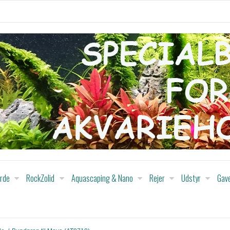
orde
RockZolid
Aquascaping & Nano
Rejer
Udstyr
Gav