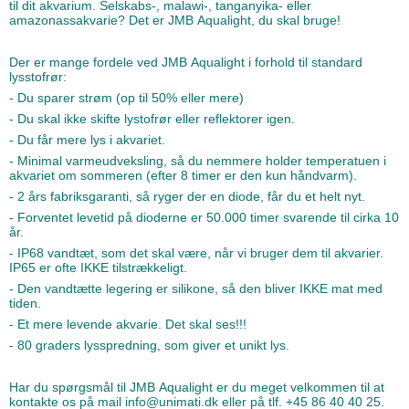
til dit akvarium. Selskabs-, malawi-, tanganyika- eller
amazonassakvarie? Det er JMB Aqualight, du skal bruge!
Der er mange fordele ved JMB Aqualight i forhold til standard
lysstofrør:
- Du sparer strøm (op til 50% eller mere)
- Du skal ikke skifte lystofrør eller reflektorer igen.
- Du får mere lys i akvariet.
- Minimal varmeudveksling, så du nemmere holder temperatuen i
akvariet om sommeren (efter 8 timer er den kun håndvarm).
- 2 års fabriksgaranti, så ryger der en diode, får du et helt nyt.
- Forventet levetid på dioderne er 50.000 timer svarende til cirka 10
år.
- IP68 vandtæt, som det skal være, når vi bruger dem til akvarier.
IP65 er ofte IKKE tilstrækkeligt.
- Den vandtætte legering er silikone, så den bliver IKKE mat med
tiden.
- Et mere levende akvarie. Det skal ses!!!
- 80 graders lysspredning, som giver et unikt lys.
Har du spørgsmål til JMB Aqualight er du meget velkommen til at
kontakte os på mail info@unimati.dk eller på tlf. +45 86 40 40 25.