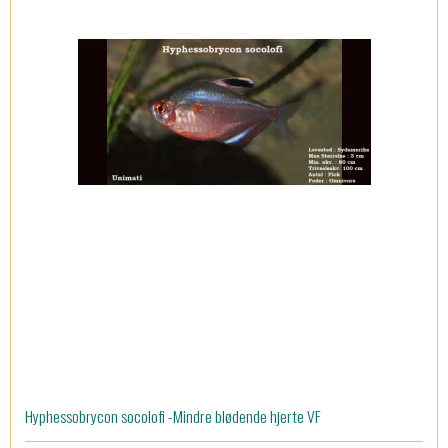
Hyphessobrycon socolofi -Mindre blødende hjerte VF