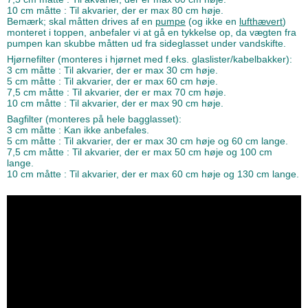
10 cm måtte : Til akvarier, der er max 80 cm høje.
Bemærk; skal måtten drives af en
pumpe
(og ikke en
lufthævert
)
monteret i toppen, anbefaler vi at gå en tykkelse op, da vægten fra
pumpen kan skubbe måtten ud fra sideglasset under vandskifte.
Hjørnefilter (monteres i hjørnet med f.eks. glaslister/kabelbakker):
3 cm måtte : Til akvarier, der er max 30 cm høje.
5 cm måtte : Til akvarier, der er max 60 cm høje.
7,5 cm måtte : Til akvarier, der er max 70 cm høje.
10 cm måtte : Til akvarier, der er max 90 cm høje.
Bagfilter (monteres på hele bagglasset):
3 cm måtte : Kan ikke anbefales.
5 cm måtte : Til akvarier, der er max 30 cm høje og 60 cm lange.
7,5 cm måtte : Til akvarier, der er max 50 cm høje og 100 cm
lange.
10 cm måtte : Til akvarier, der er max 60 cm høje og 130 cm lange.