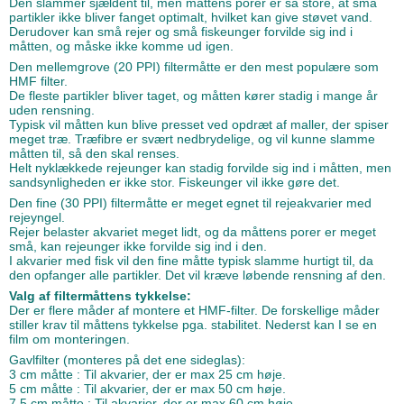
Den slammer sjældent til, men måttens porer er så store, at små
partikler ikke bliver fanget optimalt, hvilket kan give støvet vand.
Derudover kan små rejer og små fiskeunger forvilde sig ind i
måtten, og måske ikke komme ud igen.
Den mellemgrove (20 PPI) filtermåtte er den mest populære som
HMF filter.
De fleste partikler bliver taget, og måtten kører stadig i mange år
uden rensning.
Typisk vil måtten kun blive presset ved opdræt af maller, der spiser
meget træ. Træfibre er svært nedbrydelige, og vil kunne slamme
måtten til, så den skal renses.
Helt nyklækkede rejeunger kan stadig forvilde sig ind i måtten, men
sandsynligheden er ikke stor. Fiskeunger vil ikke gøre det.
Den fine (30 PPI) filtermåtte er meget egnet til rejeakvarier med
rejeyngel.
Rejer belaster akvariet meget lidt, og da måttens porer er meget
små, kan rejeunger ikke forvilde sig ind i den.
I akvarier med fisk vil den fine måtte typisk slamme hurtigt til, da
den opfanger alle partikler. Det vil kræve løbende rensning af den.
Valg af filtermåttens tykkelse:
Der er flere måder af montere et HMF-filter. De forskellige måder
stiller krav til måttens tykkelse pga. stabilitet. Nederst kan I se en
film om monteringen.
Gavlfilter (monteres på det ene sideglas):
3 cm måtte : Til akvarier, der er max 25 cm høje.
5 cm måtte : Til akvarier, der er max 50 cm høje.
7,5 cm måtte : Til akvarier, der er max 60 cm høje.